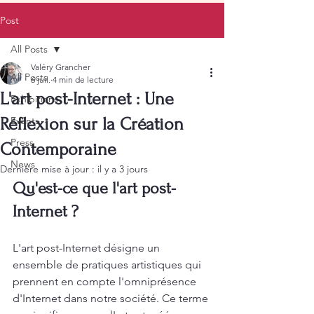
Post
All Posts
Valéry Grancher
All Posts
6 juil.
4 min de lecture
L'art post-Internet : Une
Exhibitions
Réflexion sur la Création
Events
Press
Contemporaine
News
Dernière mise à jour :
il y a 3 jours
Qu'est-ce que l'art post-
Internet ?
L'art post-Internet désigne un 
ensemble de pratiques artistiques qui 
prennent en compte l'omniprésence 
d'Internet dans notre société. Ce terme 