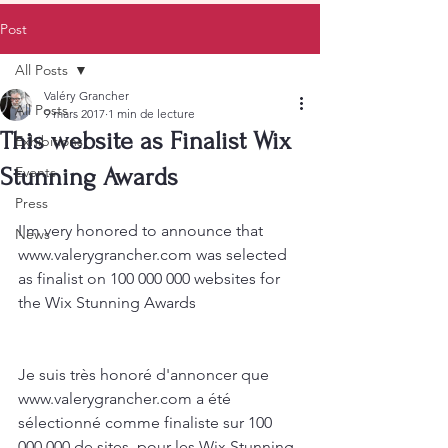
Post
All Posts
Valéry Grancher
All Posts
9 mars 2017
1 min de lecture
This website as Finalist Wix
Exhibitions
Stunning Awards
Events
Press
I'm very honored to announce that 
News
www.valerygrancher.com was selected 
as finalist on 100 000 000 websites for 
the Wix Stunning Awards
Je suis très honoré d'annoncer que 
www.valerygrancher.com a été 
sélectionné comme finaliste sur 100 
000 000 de sites  pour les Wix Stunning 