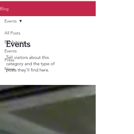
Blog
Events
All Posts
Exhibitions
Events
Events
Tell visitors about this
Press
category and the type of
News
posts they’ll find here.