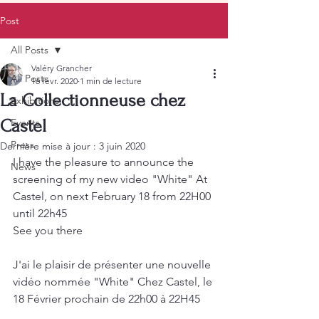
Post
All Posts
Valéry Grancher
All Posts
16 févr. 2020
1 min de lecture
La Collectionneuse chez
Exhibitions
Castel
Events
Press
Dernière mise à jour :
3 juin 2020
I have the pleasure to announce the 
News
screening of my new video "White" At 
Castel, on next February 18 from 22H00 
until 22h45
See you there 
J'ai le plaisir de présenter une nouvelle 
vidéo nommée "White" Chez Castel, le 
18 Février prochain de 22h00 à 22H45