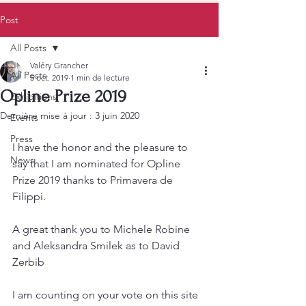
Post
All Posts
Valéry Grancher
All Posts
5 oct. 2019
1 min de lecture
Opline Prize 2019
Exhibitions
Dernière mise à jour :
3 juin 2020
Events
Press
I have the honor and the pleasure to 
News
say that I am nominated for Opline 
Prize 2019 thanks to Primavera de 
Filippi.
A great thank you to Michele Robine 
and Aleksandra Smilek as to David 
Zerbib
I am counting on your vote on this site 