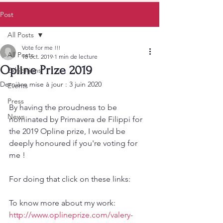
Post
All Posts
Vote for me !!!
All Posts
18 oct. 2019
1 min de lecture
Opline Prize 2019
Exhibitions
Dernière mise à jour :
3 juin 2020
Events
Press
By having the proudness to be 
News
nominated by Primavera de Filippi for 
the 2019 Opline prize, I would be 
deeply honoured if you're voting for 
me !
For doing that click on these links: 
To know more about my work:
http://www.oplineprize.com/valery-