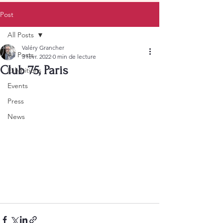
Post
All Posts
Valéry Grancher
All Posts
3 févr. 2022
0 min de lecture
Club 75, Paris
Exhibitions
Events
Press
News