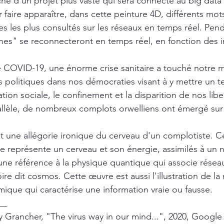
che d’un projet plus vaste qui sera connecté au big data 
faire apparaître, dans cette peinture 4D, différents mots
s les plus consultés sur les réseaux en temps réel. Pen
ones" se reconnecteront en temps réel, en fonction des 
 COVID-19, une énorme crise sanitaire a touché notre 
s politiques dans nos démocraties visant à y mettre un t
ation sociale, le confinement et la disparition de nos libe
rallèle, de nombreux complots orwelliens ont émergé sur
t une allégorie ironique du cerveau d'un complotiste. C
lle représente un cerveau et son énergie, assimilés à un
 une référence à la physique quantique qui associe réseau
re dit cosmos. Cette œuvre est aussi l'illustration de la 
ique qui caractérise une information vraie ou fausse.
__
y Grancher, "The virus way in our mind...", 2020, Google 