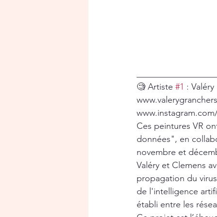
__________________
🧐 Artiste 
#1
 : Valér
www.valerygranchers
www.instagram.com/
Ces peintures VR ont 
données", en collab
novembre et décemb
Valéry et Clemens avai
propagation du virus 
de l'intelligence art
établi entre les rése