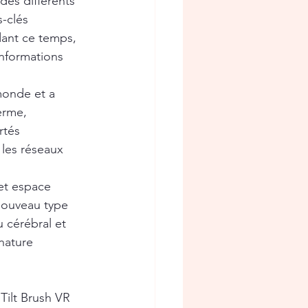
des différents 
-clés 
dant ce temps, 
informations 
monde et a 
erme, 
rtés 
 les réseaux 
et espace 
 nouveau type 
 cérébral et 
nature 
Tilt Brush VR 