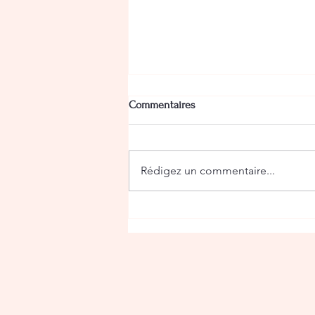
Commentaires
Rédigez un commentaire...
Explorer les galeries d'art
immersives en ligne : art
numérique immersif