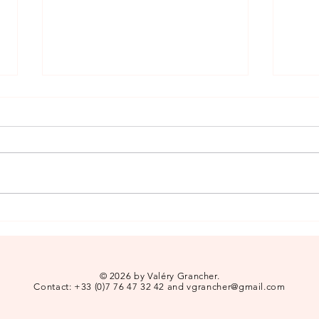
Analyse critique d'art numérique
L'art
: comprendre et décoder une
Réfle
œuvre digitale
Cont
© 2026 by Valéry Grancher.
Contact: +33 (0)7 76 47 32 42 and vgrancher@gmail.com