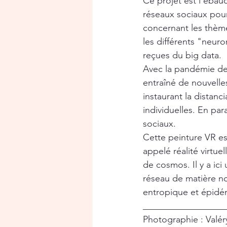
Ce projet est l’ébau
réseaux sociaux pour 
concernant les thème
les différents "neur
reçues du big data.
Avec la pandémie de
entraîné de nouvelle
instaurant la distanci
individuelles. En pa
sociaux.
Cette peinture VR es
appelé réalité virtue
de cosmos. Il y a ici
réseau de matière noi
entropique et épidém
__________________
Photographie : Valér