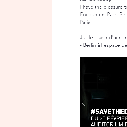
Dernière mise à jour :
3 ju
I have the pleasure 
Encounters Paris-Ber
Paris
J'ai le plaisir d'an
- Berlin à l'espace d