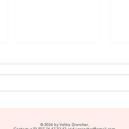
CADAF ARTFAIR
Exhib
© 2026 by Valéry Grancher.
Contact: +33 (0)7 76 47 32 42 and vgrancher@gmail.com